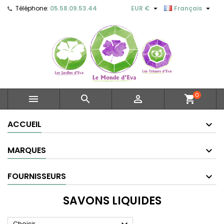


Téléphone:
05.58.09.53.44
EUR €
Français
0



shopping_cart
ACCUEIL
MARQUES
FOURNISSEURS
SAVONS LIQUIDES
Choisir