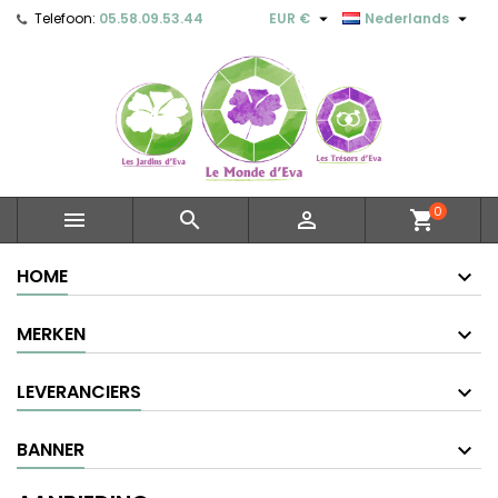


Telefoon:
05.58.09.53.44
EUR €
Nederlands
0



shopping_cart
HOME
MERKEN
LEVERANCIERS
BANNER