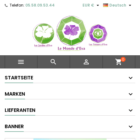


Telefon:
05.58.09.53.44
EUR €
Deutsch
0



shopping_cart
STARTSEITE
MARKEN
LIEFERANTEN
BANNER