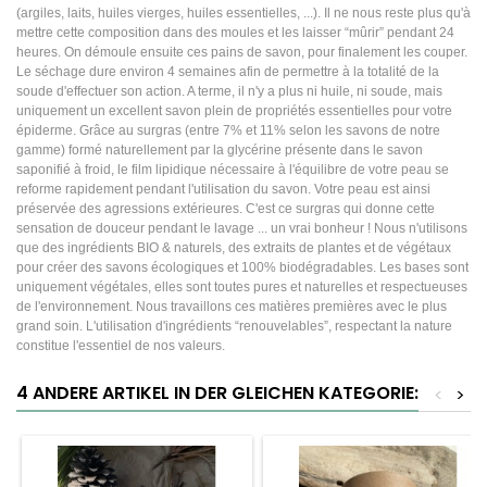
(argiles, laits, huiles vierges, huiles essentielles, ...). Il ne nous reste plus qu'à
mettre cette composition dans des moules et les laisser “mûrir” pendant 24
heures. On démoule ensuite ces pains de savon, pour finalement les couper.
Le séchage dure environ 4 semaines afin de permettre à la totalité de la
soude d'effectuer son action. A terme, il n'y a plus ni huile, ni soude, mais
uniquement un excellent savon plein de propriétés essentielles pour votre
épiderme. Grâce au surgras (entre 7% et 11% selon les savons de notre
gamme) formé naturellement par la glycérine présente dans le savon
saponifié à froid, le film lipidique nécessaire à l'équilibre de votre peau se
reforme rapidement pendant l'utilisation du savon. Votre peau est ainsi
préservée des agressions extérieures. C'est ce surgras qui donne cette
sensation de douceur pendant le lavage ... un vrai bonheur ! Nous n'utilisons
que des ingrédients BIO & naturels, des extraits de plantes et de végétaux
pour créer des savons écologiques et 100% biodégradables. Les bases sont
uniquement végétales, elles sont toutes pures et naturelles et respectueuses
de l'environnement. Nous travaillons ces matières premières avec le plus
grand soin. L'utilisation d'ingrédients “renouvelables”, respectant la nature
constitue l'essentiel de nos valeurs.
4 ANDERE ARTIKEL IN DER GLEICHEN KATEGORIE:
<
>