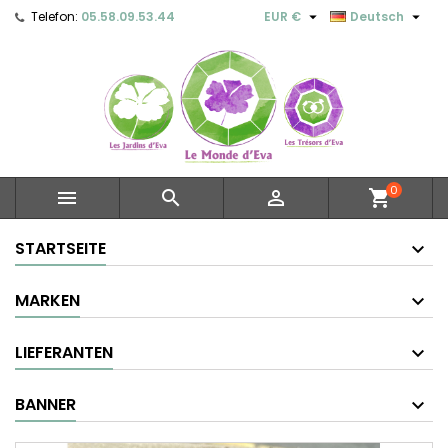


Telefon:
05.58.09.53.44
EUR €
Deutsch
0



shopping_cart
STARTSEITE
MARKEN
LIEFERANTEN
BANNER