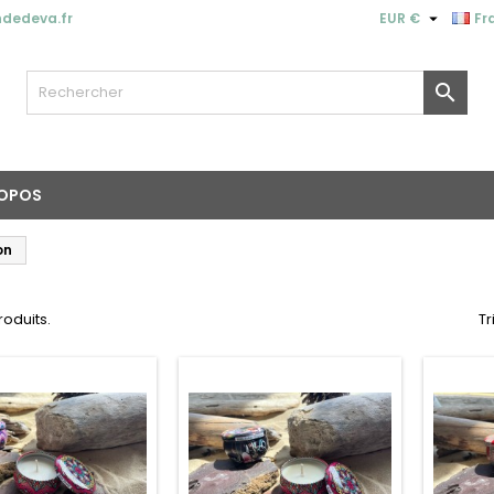

dedeva.fr
EUR €
Fr

ROPOS
on
produits.
Tr