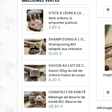
MEILLEURES VENTES

STICK À LÈVRE À LA CIRE D'ABEILLE
Stick à lèvre, à
emporter partout...
Prix
3,90 €
SHAMPOOING À L'ORTIE BIO
Shampooing BIO
adapté aux cheveux
Prix
normaux à gras
10,90 €
Composition: Beurre
de karité, beurre de
SAVON AU LAIT DE CHÈVRE
coco, huile de ricin,
Savon 100g au lait de
poudre d'ortie, huiles
PAR
chèvre mains et corps
essentielles de tea
Prix
Les bienfaits du lait de
8,20 €
tree, cèdre et citron.
chèvre Fabrication
Poids: 100g Fabrication
artisanale par nos
artisanale
CHANTILLY DE KARITÉ

soins
Mélange de Beurre de
karité BIO, Beurre de
Prix
Coco BIO et huile
28,90 €
Affichage
d'argan BIO. Le tout