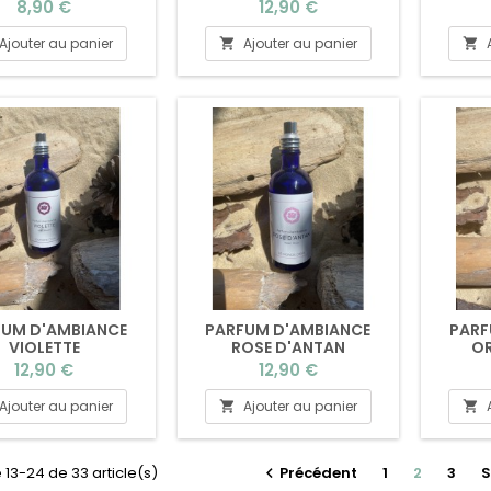
Prix
Prix
8,90 €
12,90 €
Ajouter au panier
Ajouter au panier


FUM D'AMBIANCE
PARFUM D'AMBIANCE
PARF
VIOLETTE
ROSE D'ANTAN
OR
Prix
Prix
12,90 €
12,90 €
Ajouter au panier
Ajouter au panier


 13-24 de 33 article(s)
Précédent
1
2
3
S
