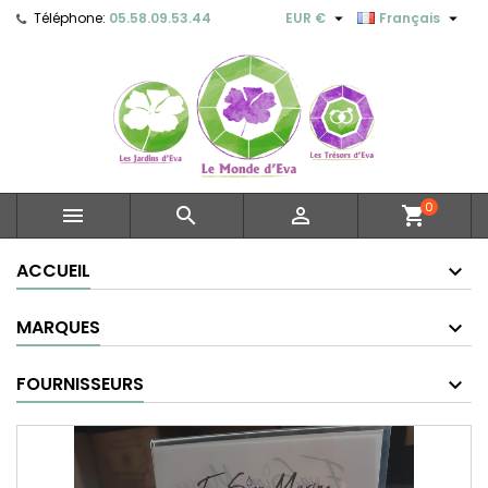


Téléphone:
05.58.09.53.44
EUR €
Français
0



shopping_cart
ACCUEIL
MARQUES
FOURNISSEURS