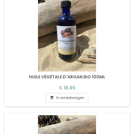
HUILE VÉGÉTALE D'ARGAN BIO 100ML
Prijs
€ 18,90
In winkelwagen
