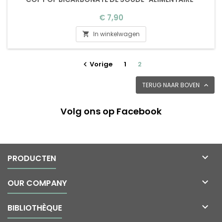
Prijs
€ 7,90
In winkelwagen

Vorige
1
2

TERUG NAAR BOVEN

Volg ons op Facebook

PRODUCTEN

OUR COMPANY

BIBLIOTHÈQUE