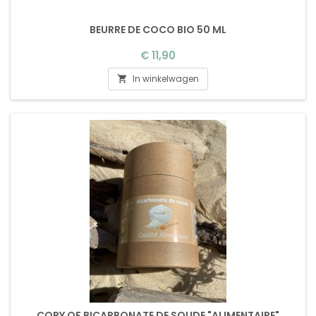
BEURRE DE COCO BIO 50 ML
Prijs
€ 11,90
In winkelwagen

COPY OF BICARBONATE DE SOUDE "ALIMENTAIRE"