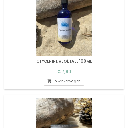
GLYCÉRINE VÉGÉTALE 100ML
Prijs
€ 7,90
In winkelwagen
