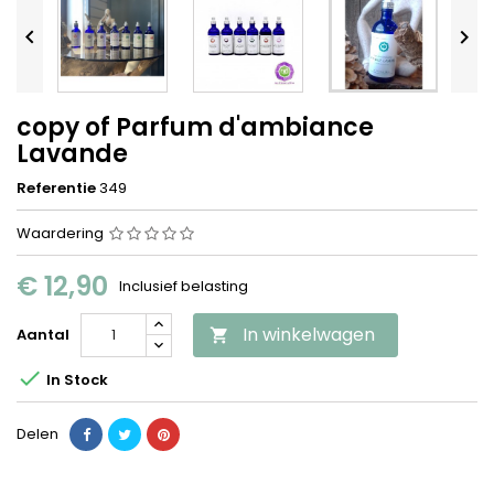


copy of Parfum d'ambiance
Lavande
Referentie
349
Waardering
€ 12,90
Inclusief belasting
In winkelwagen
Aantal


In Stock
Delen