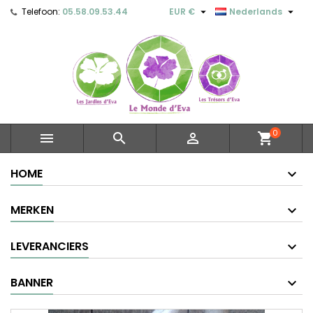


Telefoon:
05.58.09.53.44
EUR €
Nederlands
0



shopping_cart
HOME
MERKEN
LEVERANCIERS
BANNER