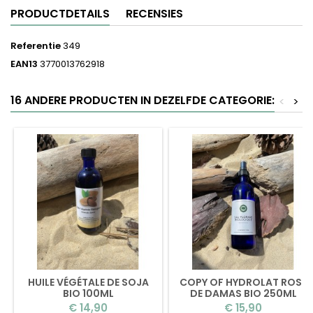
PRODUCTDETAILS
RECENSIES
Referentie
349
EAN13
3770013762918
16 ANDERE PRODUCTEN IN DEZELFDE CATEGORIE:
<
>
HUILE VÉGÉTALE DE SOJA
COPY OF HYDROLAT ROSE
BIO 100ML
DE DAMAS BIO 250ML
(BOUCHON)
Prijs
Prijs
€ 14,90
€ 15,90