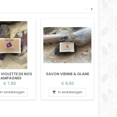
<
>
VIOLETTE DE NOS
SAVON VIENNE & GLANE
SAVON A
CAMPAGNES
Prijs
Prijs
€ 7,90
€ 6,50
In winkelwagen
In winkelwagen

