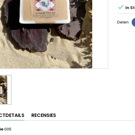

In S
Delen
TDETAILS
RECENSIES
ie
005