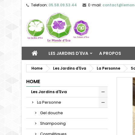
Telefoon:
05.58.09.53.44
E-mail:
contact@lemon
LES JARDINS D'EVA
A PROPOS
Home
Les Jardins d'Eva
La Personne
Sa
HOME
Les Jardins d'Eva
La Personne
Gel douche
Shampooing
Cosmétiques