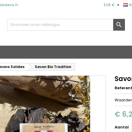

dedeva.fr
EUR €
N

vons Solides
Savon Bio Tradition
Savon
Referent
Waarder
€ 6,
Aantal