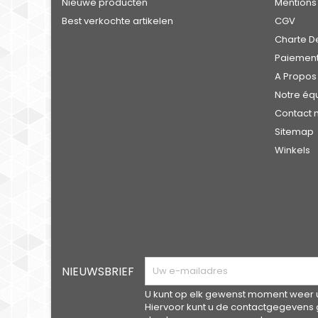
Nieuwe producten
Mentions
Best verkochte artikelen
CGV
Charte De
Paiement
A Propos
Notre éq
Contact
Sitemap
Winkels
NIEUWSBRIEF
U kunt op elk gewenst moment weer ui
Hiervoor kunt u de contactgegevens 