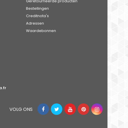
Geretourneerde producten
Bestellingen
Creditnota's
Adressen
Waardebonnen
.fr
VOLG ONS