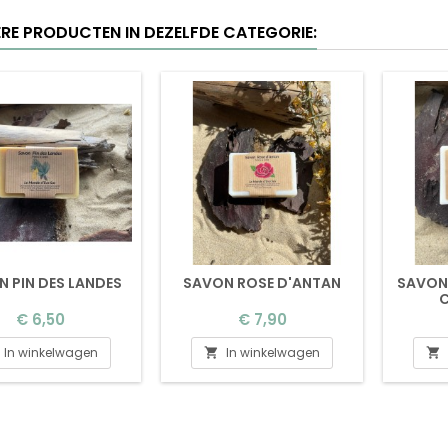
ERE PRODUCTEN IN DEZELFDE CATEGORIE:
 PIN DES LANDES
SAVON ROSE D'ANTAN
SAVON 
Prijs
Prijs
€ 6,50
€ 7,90
In winkelwagen
In winkelwagen

