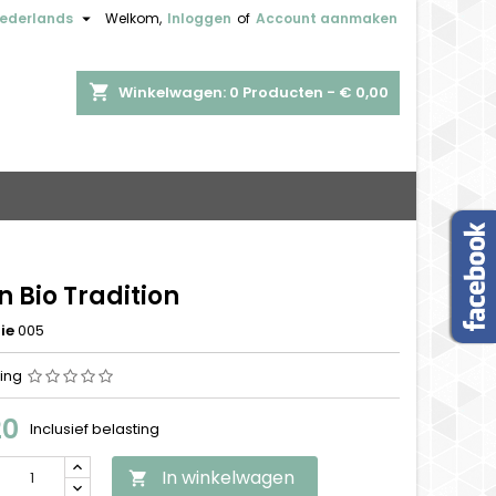

ederlands
Welkom,
Inloggen
of
Account aanmaken
shopping_cart
Winkelwagen:
0
Producten - € 0,00
 Bio Tradition
ie
005
ing
20
Inclusief belasting
In winkelwagen
