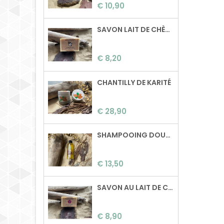
Prijs
normaux à gras Sans
€ 10,90
huile de palme, sans
paraben, sans dérivé
SAVON LAIT DE CHÈVRE
pétrolier,..
Composition: Beurre
de karité, beurre de
Prijs
€ 8,20
coco, huile de ricin,
poudre d'ortie, huiles
essentielles de tea
CHANTILLY DE KARITÉ
tree, cèdre et citron.
Poids: 100g Surgras: 0%
Prijs
€ 28,90
SHAMPOOING DOUCEUR
Prijs
€ 13,50
SAVON AU LAIT DE CHÈVRE & GÉRANIUM ROSAT
Prijs
€ 8,90