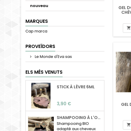
nouveau
GEL D
CHÈ
MARQUES

Cap marca
PROVEÏDORS
Le Monde d'Eva sas
ELS MÉS VENUTS
STICK À LÈVRE 6ML
Preu
3,90 €
GEL
SHAMPOOING À L'ORTIE BIO
Shampooing BIO

adapté aux cheveux