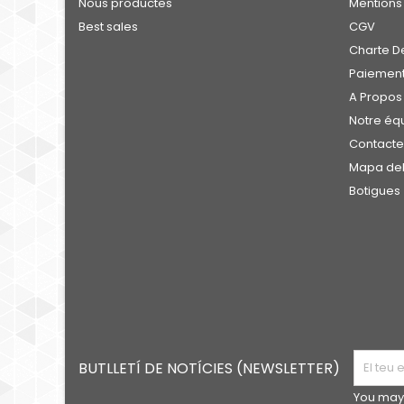
Nous productes
Mentions
Best sales
CGV
Charte De
Paiement
A Propos
Notre éq
Contact
Mapa del 
Botigues
BUTLLETÍ DE NOTÍCIES (NEWSLETTER)
You may