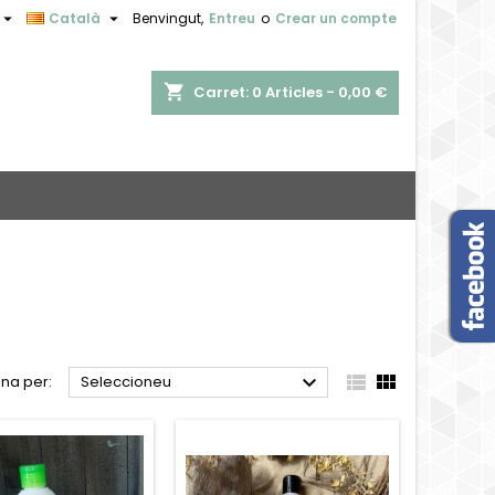


Català
Benvingut,
Entreu
o
Crear un compte
shopping_cart
Carret:
0
Articles - 0,00 €



na per:
Seleccioneu