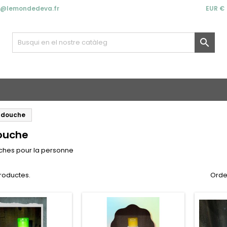
t@lemondedeva.fr
EUR €

 douche
ouche
ches pour la personne
productes.
Orde