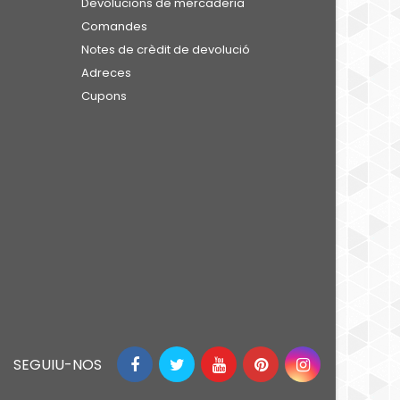
Devolucions de mercaderia
Comandes
Notes de crèdit de devolució
Adreces
Cupons
SEGUIU-NOS