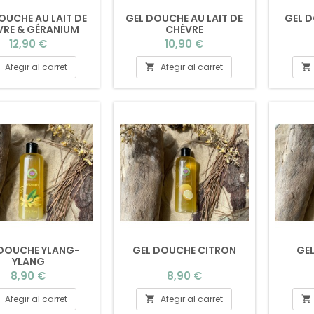
OUCHE AU LAIT DE
GEL DOUCHE AU LAIT DE
GEL D
VRE & GÉRANIUM
CHÈVRE
ROSAT
Preu
Preu
12,90 €
10,90 €
Afegir al carret
Afegir al carret


 DOUCHE YLANG-
GEL DOUCHE CITRON
GE
YLANG
Preu
Preu
8,90 €
8,90 €
Afegir al carret
Afegir al carret

