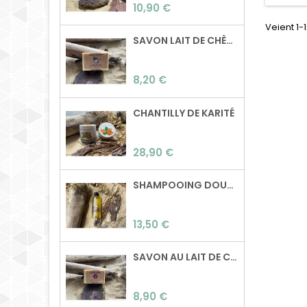
Preu
normaux à gras Sans
10,90 €
huile de palme, sans
Veient 1-
paraben, sans dérivé
SAVON LAIT DE CHÈVRE
pétrolier,..
Composition: Beurre
de karité, beurre de
Preu
8,20 €
coco, huile de ricin,
poudre d'ortie, huiles
essentielles de tea
CHANTILLY DE KARITÉ
tree, cèdre et citron.
Poids: 100g Surgras: 0%
Preu
28,90 €
SHAMPOOING DOUCEUR
Preu
13,50 €
SAVON AU LAIT DE CHÈVRE & GÉRANIUM ROSAT
Preu
8,90 €