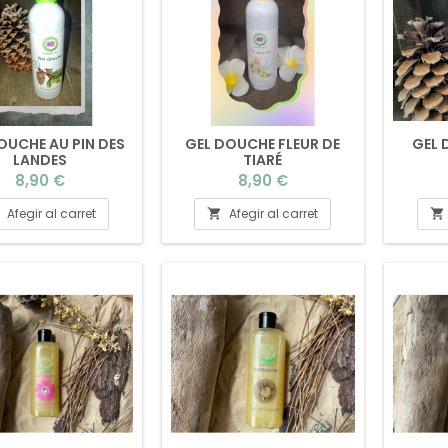
OUCHE AU PIN DES
GEL DOUCHE FLEUR DE
GEL 
LANDES
TIARÉ
Preu
Preu
8,90 €
8,90 €
Afegir al carret
Afegir al carret

