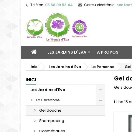
Telèfon:
05.58.09.53.44
Correu electrònic:
contac
LES JARDINS D'EVA
A PROPOS
Inici
Les Jardins d'Eva
La Personne
Gel
Gel d
INICI
Gels dou
Les Jardins d'Eva
La Personne
Hi ha 15 
Gel douche
Shampooing
Cosmétiques