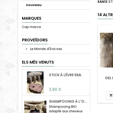
EAN13
37
nouveau
14 ALT
MARQUES
Cap marca
PROVEÏDORS
Le Monde d'Eva sas
ELS MÉS VENUTS
STICK À LÈVRE 6ML
GEL
Preu
3,90 €

SHAMPOOING À L'ORTIE BIO
Shampooing BIO
adapté aux cheveux