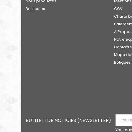
Nous productes
Mentions
Best sales
CGV
Charte De
Paiement
A Propos
Notre éq
Contact
Mapa del 
Botigues
BUTLLETÍ DE NOTÍCIES (NEWSLETTER)
You may