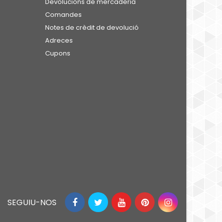
Devolucions de mercaderia
Comandes
Notes de crèdit de devolució
Adreces
Cupons
SEGUIU-NOS