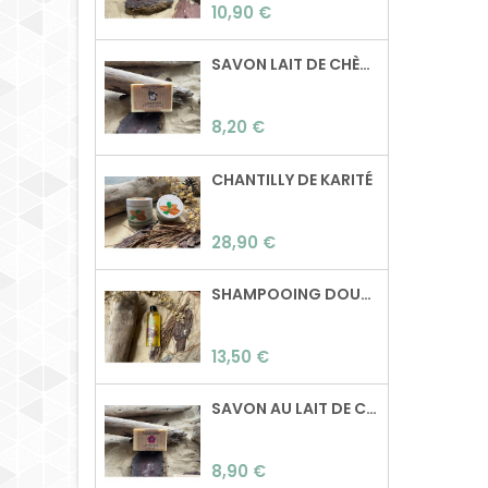
Preu
normaux à gras Sans
10,90 €
huile de palme, sans
paraben, sans dérivé
SAVON LAIT DE CHÈVRE
pétrolier,..
Composition: Beurre
de karité, beurre de
Preu
8,20 €
coco, huile de ricin,
poudre d'ortie, huiles
essentielles de tea
CHANTILLY DE KARITÉ
tree, cèdre et citron.
Poids: 100g Surgras: 0%
Preu
28,90 €
SHAMPOOING DOUCEUR
Preu
13,50 €
SAVON AU LAIT DE CHÈVRE & GÉRANIUM ROSAT
Preu
8,90 €