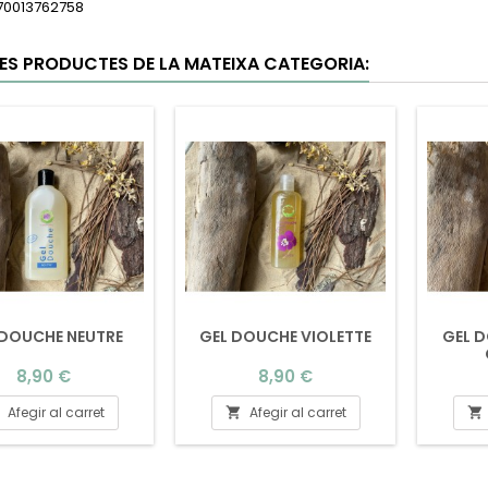
70013762758
RES PRODUCTES DE LA MATEIXA CATEGORIA:
 DOUCHE NEUTRE
GEL DOUCHE VIOLETTE
GEL D
Preu
Preu
8,90 €
8,90 €
Afegir al carret
Afegir al carret

