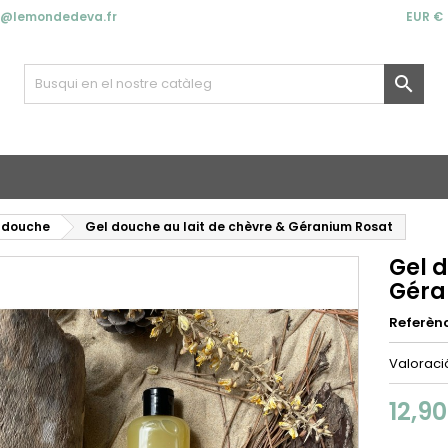
t@lemondedeva.fr
EUR €

 douche
Gel douche au lait de chèvre & Géranium Rosat
Gel d
Géra
Referèn
Valorac
12,9