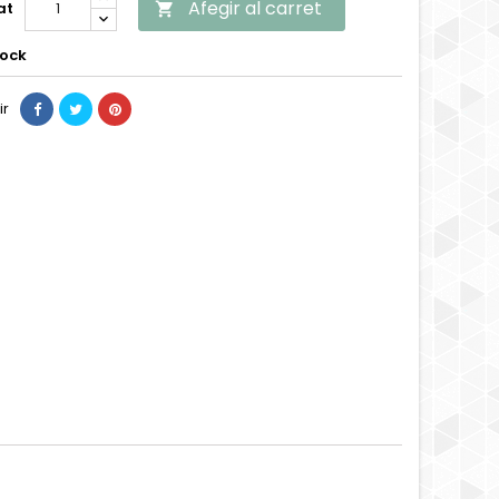
Afegir al carret
at

tock
ir