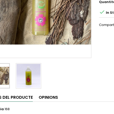
Quantit

In S
Compart
S DEL PRODUCTE
OPINIONS
ia
168