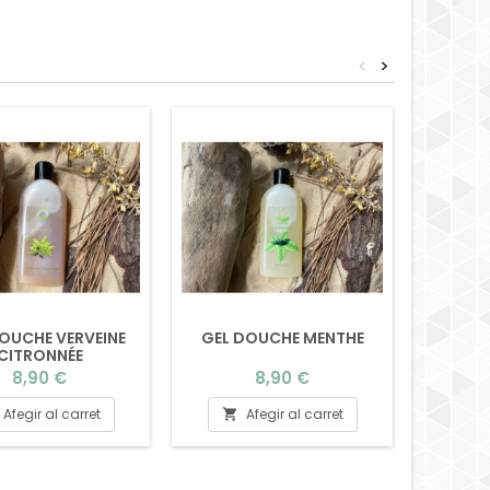
<
>
OUCHE VERVEINE
GEL DOUCHE MENTHE
GEL
CITRONNÉE
Preu
Preu
8,90 €
8,90 €
Afegir al carret
Afegir al carret

