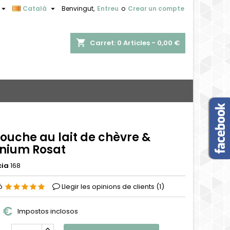


Català
Benvingut,
Entreu
o
Crear un compte
shopping_cart
Carret:
0
Articles - 0,00 €
ouche au lait de chèvre &
nium Rosat
cia
168
ió
Llegir les opinions de clients (
1
)
0 €
Impostos inclosos