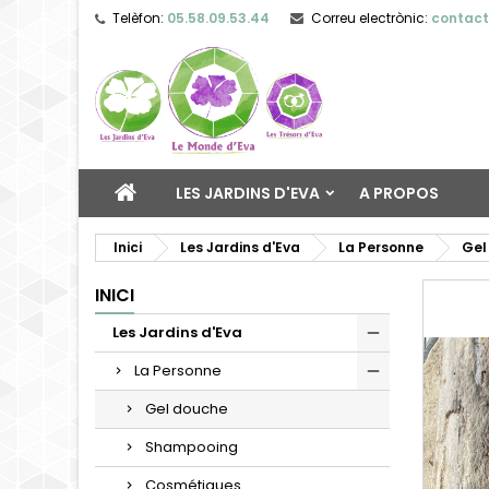
Telèfon:
05.58.09.53.44
Correu electrònic:
contac
LES JARDINS D'EVA
A PROPOS
Inici
Les Jardins d'Eva
La Personne
Gel
INICI
Les Jardins d'Eva
La Personne
Gel douche
Shampooing
Cosmétiques