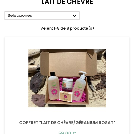
LAIT DE CHÈVRE

Seleccioneu
Veient 1-8 de 8 producte(s)
COFFRET "LAIT DE CHÈVRE/GÉRANIUM ROSAT"
Preu
59,00 €