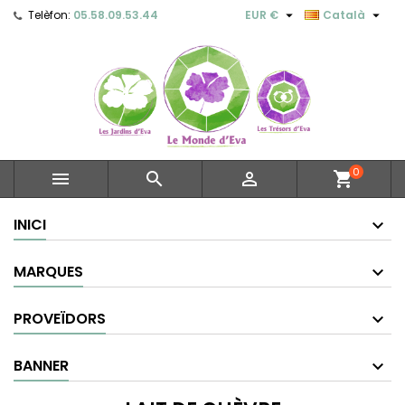


Telèfon:
05.58.09.53.44
EUR €
Català
0



shopping_cart
INICI
MARQUES
PROVEÏDORS
BANNER