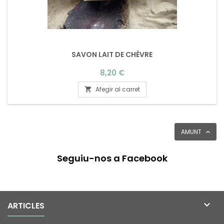
SAVON LAIT DE CHÈVRE
Preu
8,20 €
Afegir al carret

AMUNT

Seguiu-nos a Facebook

ARTICLES