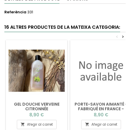
Referència
331
16 ALTRES PRODUCTES DE LA MATEIXA CATEGORIA:
<
>
GEL DOUCHE VERVEINE
PORTE-SAVON AIMANTÉ -
CITRONNÉE
FABRIQUÉ EN FRANCE -
SANS EMBALLAGE
Preu
Preu
8,90 €
8,90 €
Afegir al carret
Afegir al carret

