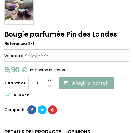
Bougie parfumée Pin des Landes
Referència
331
Valoració
9,90 €
Impostos inclosos
Afegir al carret
Quantitat


In Stock
Compartir
DETALLS DEL PRODUCTE
OPINIONS