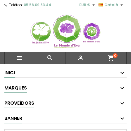


Telèfon:
05.58.09.53.44
EUR €
Català
0



shopping_cart
INICI
MARQUES
PROVEÏDORS
BANNER