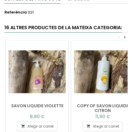
Referència
021
16 ALTRES PRODUCTES DE LA MATEIXA CATEGORIA:
<
>
SAVON LIQUIDE VIOLETTE
COPY OF SAVON LIQUIDE
CITRON
Preu
Preu
8,90 €
11,90 €
Afegir al carret
Afegir al carret

