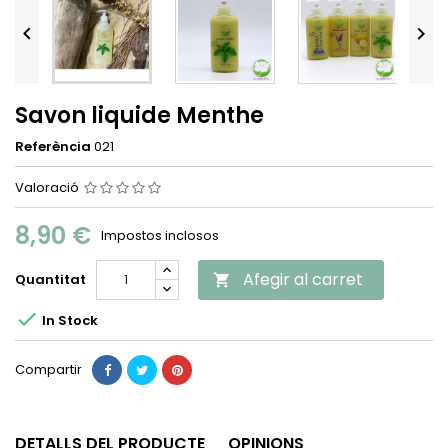


Savon liquide Menthe
Referència
021
Valoració
8,90 €
Impostos inclosos
Afegir al carret
Quantitat


In Stock
Compartir
DETALLS DEL PRODUCTE
OPINIONS