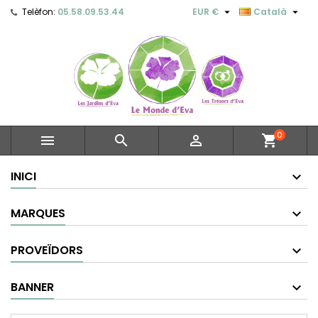


Telèfon:
05.58.09.53.44
EUR €
Català
0



shopping_cart
INICI
MARQUES
PROVEÏDORS
BANNER