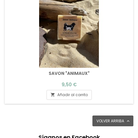
SAVON "ANIMAUX"
Precio
9,50 €
Añadir al carrito

VOLVER ARRIBA

Síganos en Facebook