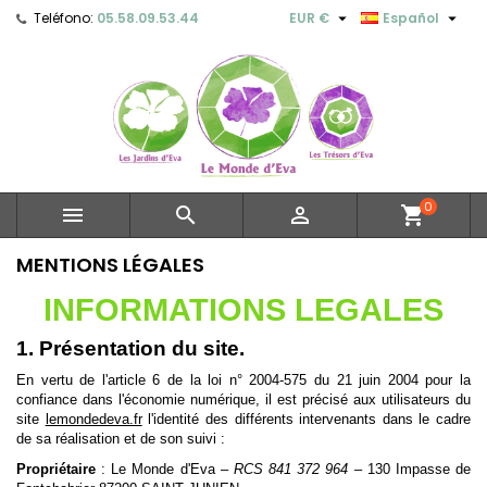


Teléfono:
05.58.09.53.44
EUR €
Español
0



shopping_cart
MENTIONS LÉGALES
INFORMATIONS LEGALES
1. Présentation du site.
En vertu de l'article 6 de la loi n° 2004-575 du 21 juin 2004 pour la
confiance dans l'économie numérique, il est précisé aux utilisateurs du
site
lemondedeva.fr
l'identité des différents intervenants dans le cadre
de sa réalisation et de son suivi :
Propriétaire
: Le Monde d'Eva –
RCS 841 372 964
– 130 Impasse de