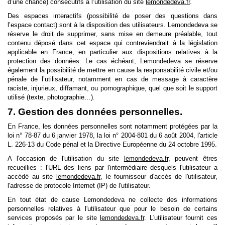
d’une chance) consécutifs à l’utilisation du site
lemondedeva.fr
.
Des espaces interactifs (possibilité de poser des questions dans
l’espace contact) sont à la disposition des utilisateurs. Lemondedeva se
réserve le droit de supprimer, sans mise en demeure préalable, tout
contenu déposé dans cet espace qui contreviendrait à la législation
applicable en France, en particulier aux dispositions relatives à la
protection des données. Le cas échéant, Lemondedeva se réserve
également la possibilité de mettre en cause la responsabilité civile et/ou
pénale de l’utilisateur, notamment en cas de message à caractère
raciste, injurieux, diffamant, ou pornographique, quel que soit le support
utilisé (texte, photographie…).
7. Gestion des données personnelles.
En France, les données personnelles sont notamment protégées par la
loi n° 78-87 du 6 janvier 1978, la loi n° 2004-801 du 6 août 2004, l'article
L. 226-13 du Code pénal et la Directive Européenne du 24 octobre 1995.
A l'occasion de l'utilisation du site
lemondedeva.fr
, peuvent êtres
recueillies : l'URL des liens par l'intermédiaire desquels l'utilisateur a
accédé au site
lemondedeva.fr
, le fournisseur d'accès de l'utilisateur,
l'adresse de protocole Internet (IP) de l'utilisateur.
En tout état de cause Lemondedeva ne collecte des informations
personnelles relatives à l'utilisateur que pour le besoin de certains
services proposés par le site
lemondedeva.fr
. L'utilisateur fournit ces