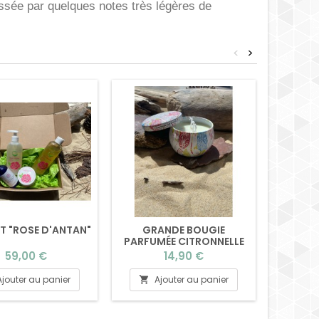
ssée par quelques notes très légères de
<
>
T "ROSE D'ANTAN"
GRANDE BOUGIE
PARF
PARFUMÉE CITRONNELLE
OR
GÉRANIUM
Prix
Prix
59,00 €
14,90 €
Ajouter au panier
Ajouter au panier
A

