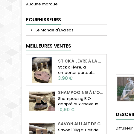
Aucune marque
FOURNISSEURS
Le Monde d'Eva sas
MEILLEURES VENTES
STICK À LÈVRE À LA CIRE D'ABEILLE
Stick à lèvre, à
emporter partout...
Prix
3,90 €
SHAMPOOING À L'ORTIE BIO
Shampooing BIO
adapté aux cheveux
Prix
normaux à gras
10,90 €
DESCRI
Composition: Beurre
de karité, beurre de
SAVON AU LAIT DE CHÈVRE
coco, huile de ricin,
Diffuseur
Savon 100g au lait de
poudre d'ortie, huiles