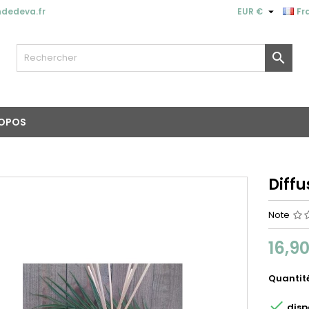

dedeva.fr
EUR €
Fr

ROPOS
Diffu
Note
16,9
Quantit

disp