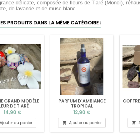
grance délicate, composée de fleurs de Tiaré (Monoï), réhau
te, de lavande et de musc blanc.
RES PRODUITS DANS LA MÊME CATÉGORIE :
E GRAND MODÈLE
PARFUM D'AMBIANCE
COFFRE
LEUR DE TIARÉ
TROPICAL
Prix
Prix
14,90 €
12,90 €
Ajouter au panier
Ajouter au panier

