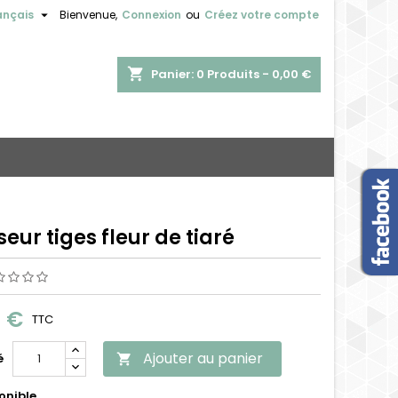

ançais
Bienvenue,
Connexion
ou
Créez votre compte
shopping_cart
Panier:
0
Produits - 0,00 €
seur tiges fleur de tiaré
0 €
TTC
Ajouter au panier
é

onible