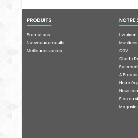
artisanale par nos
soins
PRODUITS
NOTRE 
Promotions
Livraison
Nouveaux produits
Mentions
Meilleures ventes
CGV
Charte De
Paiement
A Propos
Notre éq
Nous con
Plan du s
Magasin