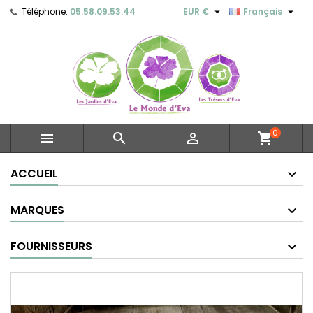


Téléphone:
05.58.09.53.44
EUR €
Français
0



shopping_cart
ACCUEIL
MARQUES
FOURNISSEURS