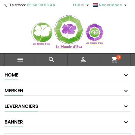


Telefoon:
05.58.09.53.44
EUR €
Nederlands
0



shopping_cart
HOME
MERKEN
LEVERANCIERS
BANNER