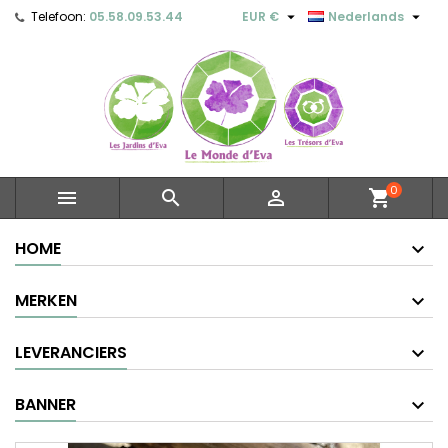


Telefoon:
05.58.09.53.44
EUR €
Nederlands
0



shopping_cart
HOME
MERKEN
LEVERANCIERS
BANNER