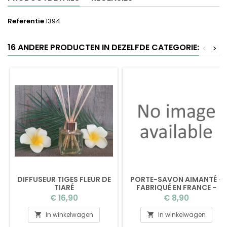
Referentie
1394
16 ANDERE PRODUCTEN IN DEZELFDE CATEGORIE:
<
>
DIFFUSEUR TIGES FLEUR DE
PORTE-SAVON AIMANTÉ -
TIARÉ
FABRIQUÉ EN FRANCE -
SANS EMBALLAGE
Prijs
Prijs
€ 16,90
€ 8,90
In winkelwagen
In winkelwagen

