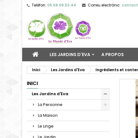
Telèfon:
05.58.09.53.44
Correu electrònic:
contac
LES JARDINS D'EVA
A PROPOS
Inici
Les Jardins d'Eva
Ingrédients et cont
INICI
Les Jardins d'Eva
La Personne
La Maison
Le Linge
Le Jardin