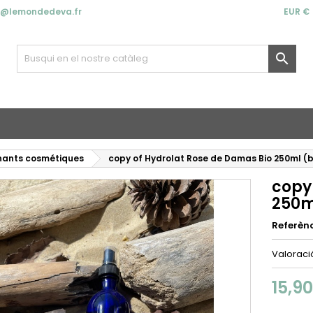
t@lemondedeva.fr
EUR €

enants cosmétiques
copy of Hydrolat Rose de Damas Bio 250ml (
copy
250m
Referèn
Valorac
15,9