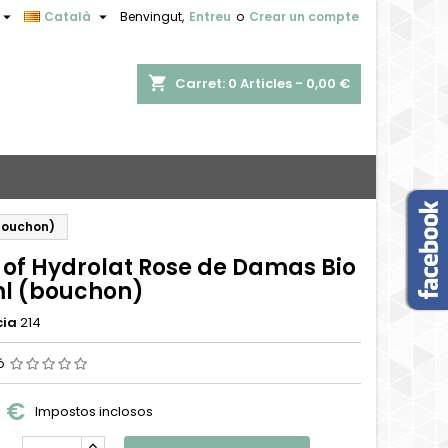


Català
Benvingut,
Entreu
o
Crear un compte
shopping_cart
Carret:
0
Articles - 0,00 €
bouchon)
 of Hydrolat Rose de Damas Bio
l (bouchon)
cia
214
ió
0 €
Impostos inclosos