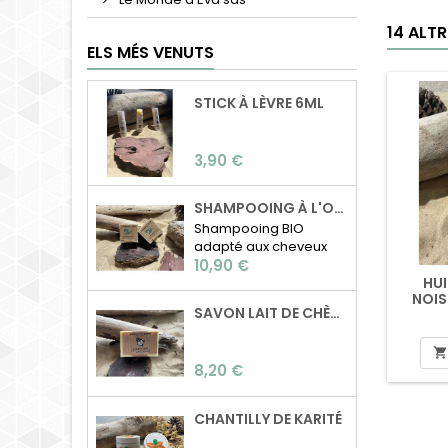
14 ALT
ELS MÉS VENUTS
STICK À LÈVRE 6ML
Preu
3,90 €
SHAMPOOING À L'ORTIE BIO
Shampooing BIO
adapté aux cheveux
Preu
normaux à gras Sans
10,90 €
HUI
huile de palme, sans
NOIS
paraben, sans dérivé
SAVON LAIT DE CHÈVRE
pétrolier,..
Composition: Beurre

de karité, beurre de
Preu
8,20 €
coco, huile de ricin,
poudre d'ortie, huiles
essentielles de tea
CHANTILLY DE KARITÉ
tree, cèdre et citron.
Poids: 100g Surgras: 0%