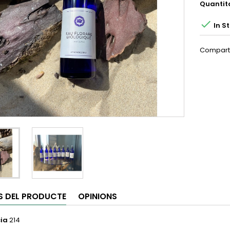
Quantit

In S
Compart
S DEL PRODUCTE
OPINIONS
ia
214