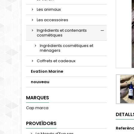
Les animaux
Les accessoires
Ingrédients et contenants
cosmétiques
Ingrédients cosmétiques et
ménagers
Coffrets et cadeaux
EvaSion Marine
nouveau
MARQUES
Cap marca
DETALL
PROVEÏDORS
Referènc
Le Monde d'Eva sas