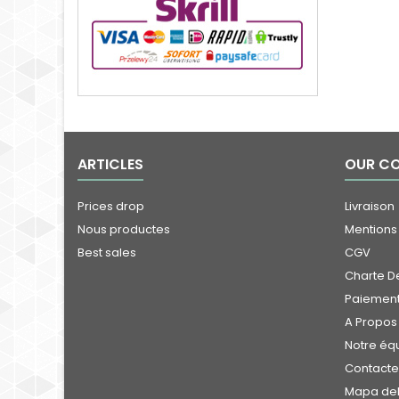
ARTICLES
OUR C
Prices drop
Livraison
Nous productes
Mentions
Best sales
CGV
Charte De
Paiement
A Propos
Notre éq
Contact
Mapa del 