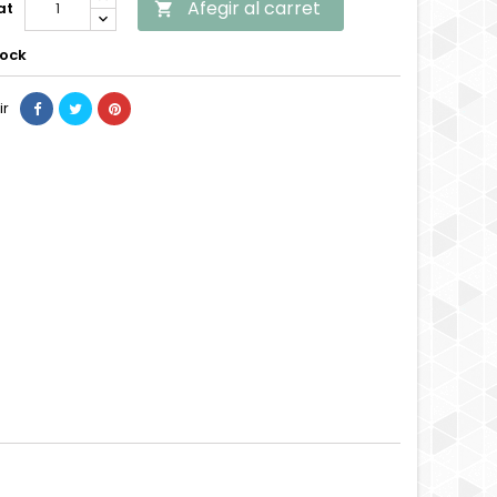
Afegir al carret
at

tock
ir