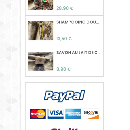
Preu
28,90 €
SHAMPOOING DOUCEUR
Preu
13,50 €
SAVON AU LAIT DE CHÈVRE & GÉRANIUM ROSAT
Preu
8,90 €