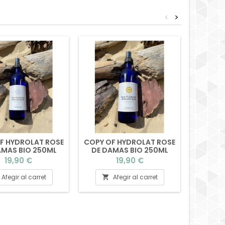
<
>
F HYDROLAT ROSE
COPY OF HYDROLAT ROSE
HU
AMAS BIO 250ML
DE DAMAS BIO 250ML
D'AVO
(BOUCHON)
(BOUCHON)
Preu
Preu
19,90 €
19,90 €
Afegir al carret
Afegir al carret

