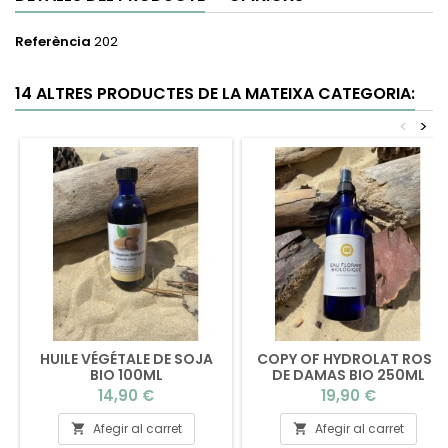
Referència
202
14 ALTRES PRODUCTES DE LA MATEIXA CATEGORIA:
<
>
HUILE VÉGÉTALE DE SOJA
COPY OF HYDROLAT ROSE
BIO 100ML
DE DAMAS BIO 250ML
(BOUCHON)
Preu
Preu
14,90 €
19,90 €
Afegir al carret
Afegir al carret

