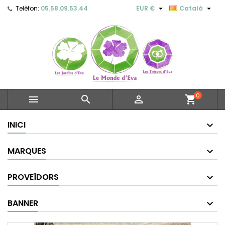


Telèfon:
05.58.09.53.44
EUR €
Català
0



shopping_cart
INICI
MARQUES
PROVEÏDORS
BANNER