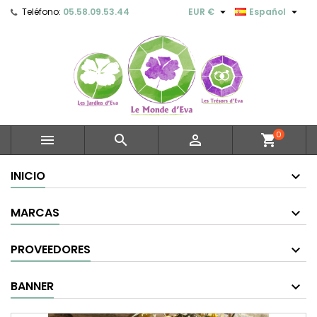


Teléfono:
05.58.09.53.44
EUR €
Español
0



shopping_cart
INICIO
MARCAS
PROVEEDORES
BANNER