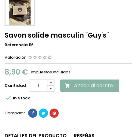
Savon solide masculin "Guy's"
Referencia
116
Valoración
8,90 €
Impuestos incluidos
Añadir al carrito
Cantidad


In Stock
Compartir
DETALLES DEL PRODUCTO
RESEÑAS