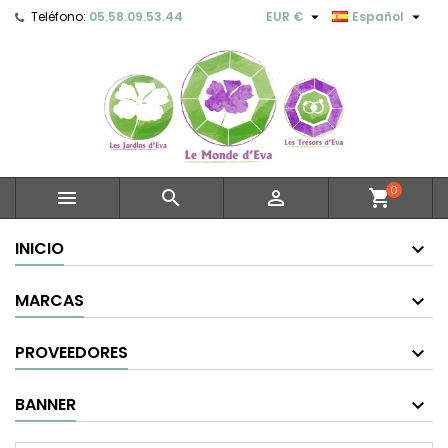


Teléfono:
05.58.09.53.44
EUR €
Español
0



shopping_cart
INICIO
MARCAS
PROVEEDORES
BANNER