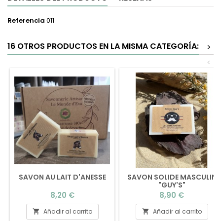
Referencia
011
16 OTROS PRODUCTOS EN LA MISMA CATEGORÍA:
>
<
SAVON AU LAIT D'ANESSE
SAVON SOLIDE MASCULIN
"GUY'S"
Precio
Precio
8,20 €
8,90 €
Añadir al carrito
Añadir al carrito

