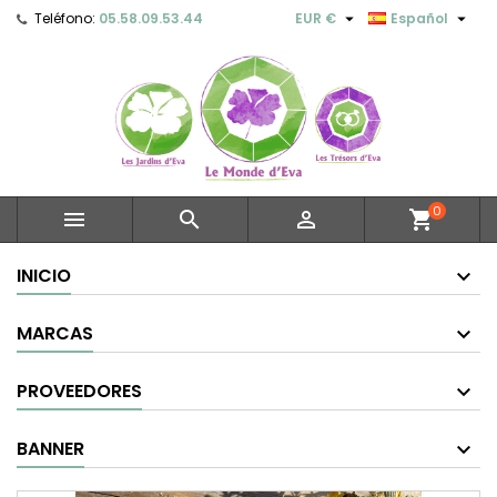


Teléfono:
05.58.09.53.44
EUR €
Español
0



shopping_cart
INICIO
MARCAS
PROVEEDORES
BANNER