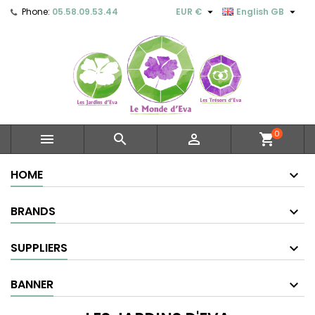


Phone:
05.58.09.53.44
EUR €
English GB
0



shopping_cart
HOME
BRANDS
SUPPLIERS
BANNER