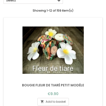

Select
Showing 1-12 of 159 item(s)
BOUGIE FLEUR DE TIARÉ PETIT MODÈLE
Price
€9.90
Add to basket
