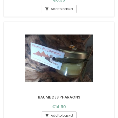
€8.90
Add to basket

BAUME DES PHARAONS
Price
€14.90
Add to basket
