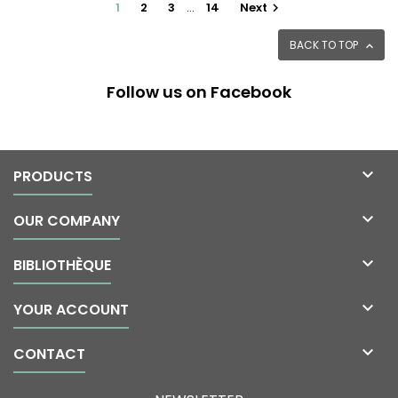
1
2
3
…
14
Next

BACK TO TOP

Follow us on Facebook

PRODUCTS

OUR COMPANY

BIBLIOTHÈQUE

YOUR ACCOUNT

CONTACT