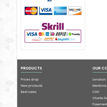
PRODUCTS
OUR C
Prices drop
Livraison
New products
Mentions
Best sales
CGV
Charte De
Paiement