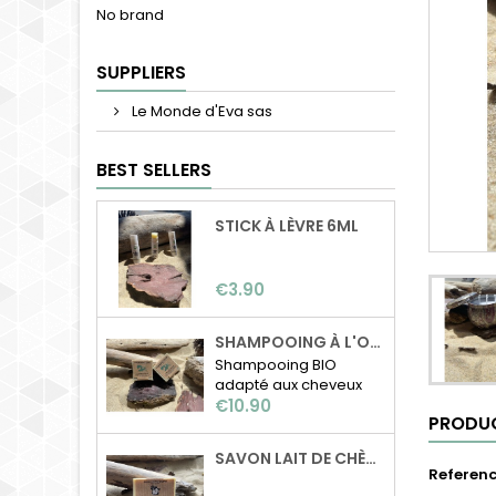
No brand
SUPPLIERS
Le Monde d'Eva sas
BEST SELLERS
STICK À LÈVRE 6ML
Price
€3.90
SHAMPOOING À L'ORTIE BIO
Shampooing BIO
adapté aux cheveux
Price
normaux à gras Sans
€10.90
PRODUC
huile de palme, sans
paraben, sans dérivé
SAVON LAIT DE CHÈVRE
pétrolier,..
Referen
Composition: Beurre