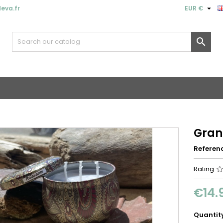

eva.fr
EUR €

Gran
Referen
Rating
€14.
Quantit