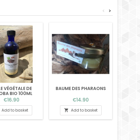
<
>
LE VÉGÉTALE DE
BAUME DES PHARAONS
PARF
OBA BIO 100ML
Price
Price
€16.90
€14.90
Add to basket
Add to basket

