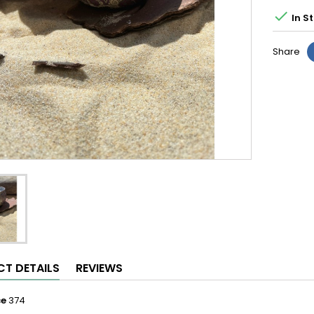

In S
Share
T DETAILS
REVIEWS
ce
374