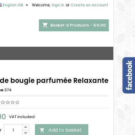

English GB
Welcome,
Sign in
or
Create an account
shopping_cart
Basket:
0
Products - €0.00
de bougie parfumée Relaxante
ce
374
90
VAT included
Add to basket
y
