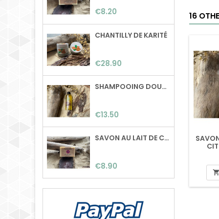
de karité, beurre de
Price
€8.20
coco, huile de ricin,
16 OTH
poudre d'ortie, huiles
essentielles de tea
CHANTILLY DE KARITÉ
tree, cèdre et citron.
Poids: 100g Surgras: 0%
Price
€28.90
SHAMPOOING DOUCEUR
Price
€13.50
SAVON AU LAIT DE CHÈVRE & GÉRANIUM ROSAT
SAVON 
CI
Price
€8.90