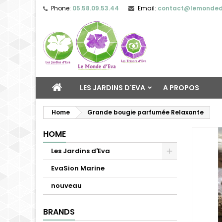
Phone:
05.58.09.53.44
Email:
contact@lemonded
LES JARDINS D'EVA
A PROPOS
Home
Grande bougie parfumée Relaxante
HOME
Les Jardins d'Eva
EvaSion Marine
nouveau
BRANDS