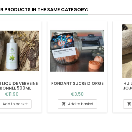
ER PRODUCTS IN THE SAME CATEGORY:
LIQUIDE VERVEINE
FONDANT SUCRE D'ORGE
HUI
TRONNÉE 500ML
JOJ
Price
Price
€11.90
€3.50
Add to basket
Add to basket


