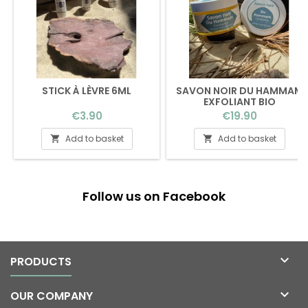
STICK À LÈVRE 6ML
SAVON NOIR DU HAMMAM
EXFOLIANT BIO
Price
Price
€3.90
€19.90
Add to basket
Add to basket


Follow us on Facebook

PRODUCTS

OUR COMPANY