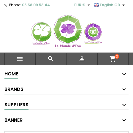


Phone:
05.58.09.53.44
EUR €
English GB
0



shopping_cart
HOME
BRANDS
SUPPLIERS
BANNER