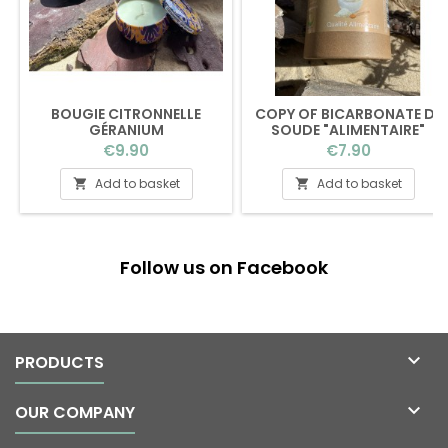
BOUGIE CITRONNELLE
COPY OF BICARBONATE DE
GÉRANIUM
SOUDE "ALIMENTAIRE"
Price
Price
€9.90
€7.90
Add to basket
Add to basket


Follow us on Facebook

PRODUCTS

OUR COMPANY