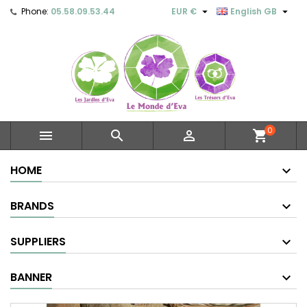


Phone:
05.58.09.53.44
EUR €
English GB
0



shopping_cart
HOME
BRANDS
SUPPLIERS
BANNER