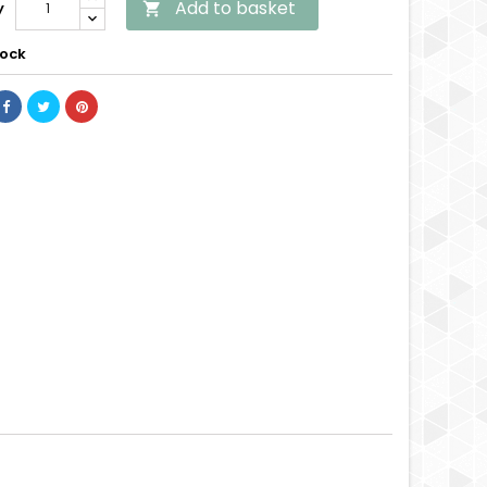
Add to basket
y

tock