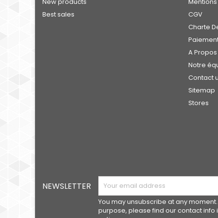
New products
Mentions
Best sales
CGV
Charte De
Paiement
A Propos
Notre éq
Contact 
Sitemap
Stores
NEWSLETTER
You may unsubscribe at any moment. 
purpose, please find our contact info i