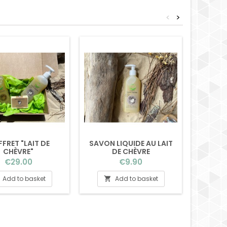
<
>
FRET "LAIT DE
SAVON LIQUIDE AU LAIT
SAVON 
CHÈVRE"
DE CHÈVRE
Price
Price
€29.00
€9.90
Add to basket
Add to basket

