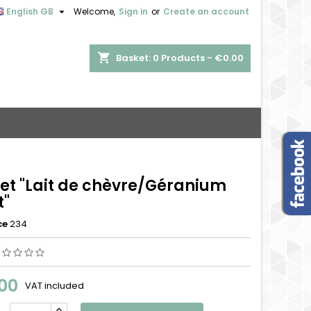

English GB
Welcome,
Sign in
or
Create an account
shopping_cart
Basket:
0
Products - €0.00
ret "Lait de chèvre/Géranium
t"
ce
234
00
VAT included