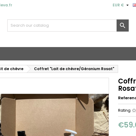

eva.fr
EUR €

it de chèvre
Coffret "Lait de chèvre/Géranium Rosat"
Coff
Rosa
Referen
Rating
€59.