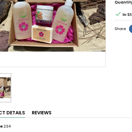
Quantit

In S
Share
T DETAILS
REVIEWS
ce
234