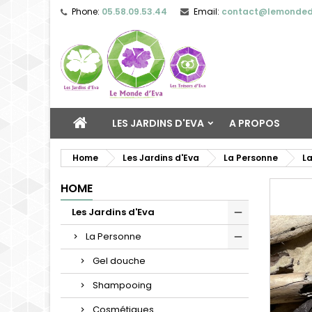
Phone:
05.58.09.53.44
Email:
contact@lemonded
LES JARDINS D'EVA
A PROPOS
Home
Les Jardins d'Eva
La Personne
La
HOME
Les Jardins d'Eva
La Personne
Gel douche
Shampooing
Cosmétiques