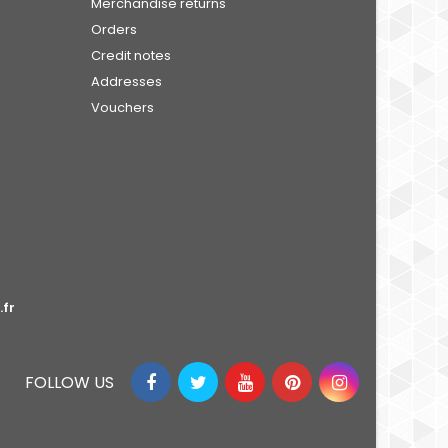
Merchandise returns
Orders
Credit notes
Addresses
Vouchers
fr
FOLLOW US