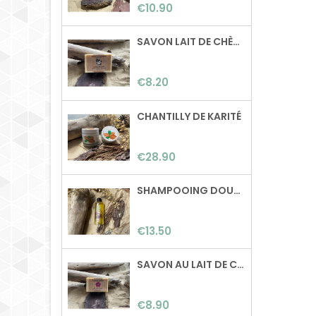
Price
normaux à gras Sans
€10.90
huile de palme, sans
paraben, sans dérivé
SAVON LAIT DE CHÈVRE
pétrolier,..
Composition: Beurre
de karité, beurre de
Price
€8.20
coco, huile de ricin,
poudre d'ortie, huiles
essentielles de tea
CHANTILLY DE KARITÉ
tree, cèdre et citron.
Poids: 100g Surgras: 0%
Price
€28.90
SHAMPOOING DOUCEUR
Price
€13.50
SAVON AU LAIT DE CHÈVRE & GÉRANIUM ROSAT
Price
€8.90