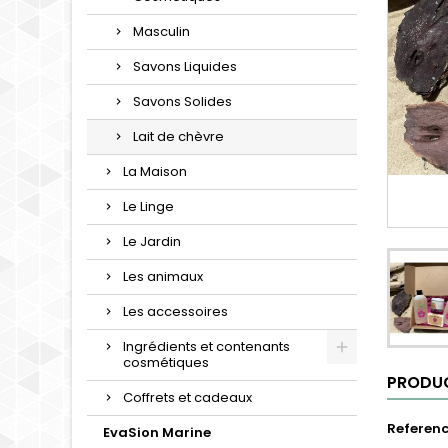
Masculin
Savons Liquides
Savons Solides
Lait de chèvre
La Maison
Le Linge
Le Jardin
Les animaux
Les accessoires
Ingrédients et contenants
cosmétiques
PRODUC
Coffrets et cadeaux
Referen
EvaSion Marine