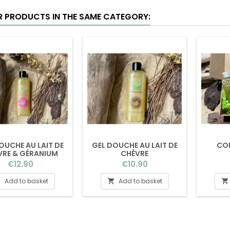
R PRODUCTS IN THE SAME CATEGORY:
OUCHE AU LAIT DE
GEL DOUCHE AU LAIT DE
COF
VRE & GÉRANIUM
CHÈVRE
ROSAT
Price
Price
€12.90
€10.90
Add to basket
Add to basket


